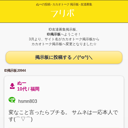
ぬーの投稿 - カカオトーク 掲示板 - 友達募集
ID友達募集掲示板、
ID掲示板
へようこそ！
3月より、サイト名がカカオトーク掲示板から
カカオトーク掲示板へ変更となりました☆
掲示板に投稿する ／(^o^)＼
ID掲示板 20944
ぬー
10代 / 福岡
hsmn803
変なこと言ったらブチる。 サムネは一応本人で
す(⌒▽⌒)