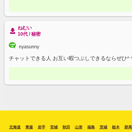
ねむい
10代 / 秘密
nyasunny
チャットできる人 お互い暇つぶしできるならぜひ^ 
北海道
青森
岩手
宮城
秋田
山形
福島
茨城
栃木
群馬