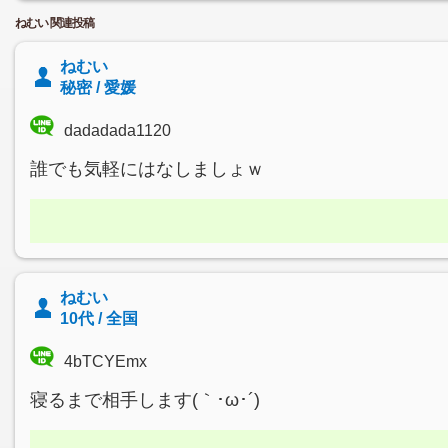
ねむい 関連投稿
ねむい
秘密 / 愛媛
dadadada1120
誰でも気軽にはなしましょｗ
ねむい
10代 / 全国
4bTCYEmx
寝るまで相手します(｀･ω･´)