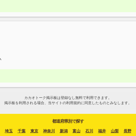
^
カカオトーク掲示板は登録なし無料で利用できます。
掲示板を利用される場合、当サイトの利用規約に同意したものとみなします。
都道府県別で探す
埼玉
千葉
東京
神奈川
新潟
富山
石川
福井
山梨
長野